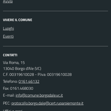
Avvisi
VIVERE IL COMUNE
Luoghi
Eventi
CONTATTI
Via Roma, 15
13040 Borgo d'Ale (VC)
C.F. 00319610028 - P.Iva: 00319610028
Telefono:
0161.46132
Fax: 0161.468030
E-mail:
PEC:
Uffici e orari