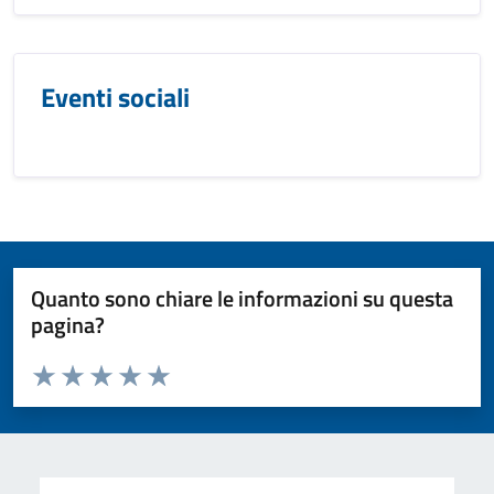
Eventi sociali
Quanto sono chiare le informazioni su questa
pagina?
Valuta da 1 a 5 stelle la pagina
Valuta 1 stelle su 5
Valuta 2 stelle su 5
Valuta 3 stelle su 5
Valuta 4 stelle su 5
Valuta 5 stelle su 5