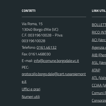
CONTATTI
LINK UTIL
Via Roma, 15
BOLLETT
13040 Borgo d'Ale (VC)
RICO INT
C.F. 00319610028 - P.Iva:
ACI (Verce
00319610028
Telefono:
0161.46132
Agenzia 
Fax: 0161.468030
AIB (Pie
E-mail:
ASL (Verc
PEC:
ATAP
ATL (Vals
CCIAA (Ve
Uffici e orari
Comuni R
Numeri utili
Consorzio