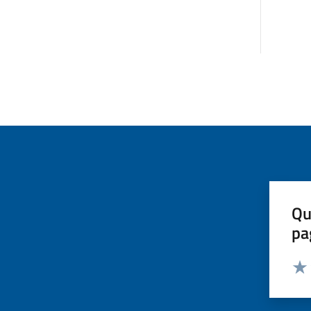
Qu
pa
Valut
Valu