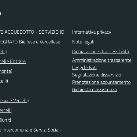
I
E ACQUEDOTTO - SERVIZIO ID
Informativa privacy
EGRATO Biellese e Vercellese
Note legali
lli)
Dichiarazione di accessibilità
Amministrazione trasparente
delle Entrate
Leggi le FAQ
monte)
Segnalazione disservizio
elli)
Prenotazione appuntamento
Richiesta d'assistenza
esia e Vercelli)
rcelli)
iuniti
 Intercomunale Servizi Sociali