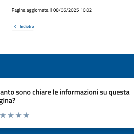
Pagina aggiornata il 08/06/2025 10:02
Indietro
anto sono chiare le informazioni su questa
gina?
a da 1 a 5 stelle la pagina
ta 1 stelle su 5
Valuta 2 stelle su 5
Valuta 3 stelle su 5
Valuta 4 stelle su 5
Valuta 5 stelle su 5