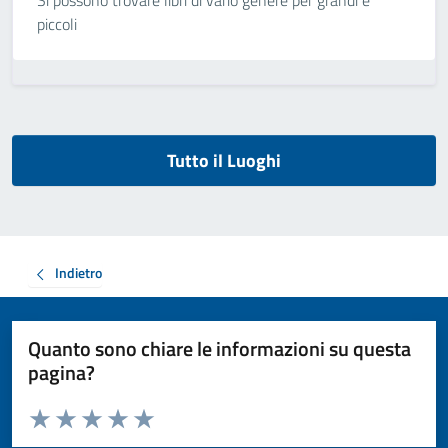
Si possono trovare libri di vario genere per grandi e
piccoli
Tutto il Luoghi
Indietro
Quanto sono chiare le informazioni su questa
pagina?
Valuta da 1 a 5 stelle la pagina
Valuta 1 stelle su 5
Valuta 2 stelle su 5
Valuta 3 stelle su 5
Valuta 4 stelle su 5
Valuta 5 stelle su 5