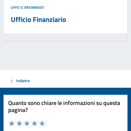
UFFICI E RIFERIMENTI
Ufficio Finanziario
Indietro
Quanto sono chiare le informazioni su questa
pagina?
Valuta da 1 a 5 stelle la pagina
Valuta 1 stelle su 5
Valuta 2 stelle su 5
Valuta 3 stelle su 5
Valuta 4 stelle su 5
Valuta 5 stelle su 5