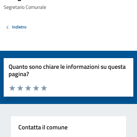
Segretario Comunale
Indietro
Quanto sono chiare le informazioni su questa
pagina?
Valuta da 1 a 5 stelle la pagina
Valuta 1 stelle su 5
Valuta 2 stelle su 5
Valuta 3 stelle su 5
Valuta 4 stelle su 5
Valuta 5 stelle su 5
Contatta il comune