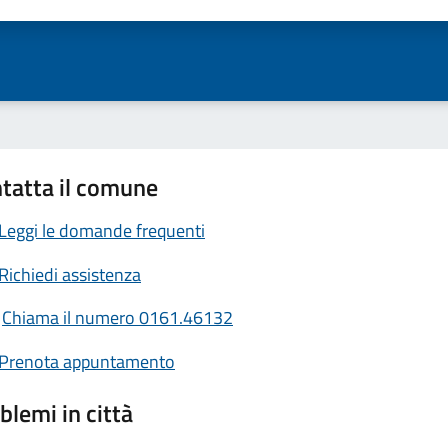
ta 1 stelle su 5
Valuta 2 stelle su 5
Valuta 3 stelle su 5
Valuta 4 stelle su 5
Valuta 5 stelle su 5
tatta il comune
Leggi le domande frequenti
Richiedi assistenza
Chiama il numero 0161.46132
Prenota appuntamento
blemi in città